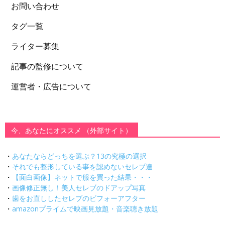
お問い合わせ
タグ一覧
ライター募集
記事の監修について
運営者・広告について
今、あなたにオススメ （外部サイト）
・
あなたならどっちを選ぶ？13の究極の選択
・
それでも整形している事を認めないセレブ達
・
【面白画像】ネットで服を買った結果・・・
・
画像修正無し！美人セレブのドアップ写真
・
歯をお直ししたセレブのビフォーアフター
・
amazonプライムで映画見放題・音楽聴き放題