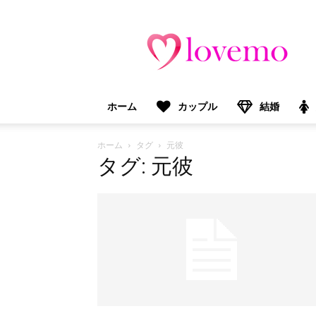
lovemo（ラ
ブ
モ）：
マ
マ
＆
ホーム
カップル
結婚
プ
レ
マ
ホーム
タグ
元彼
マ
タグ: 元彼
向
け
情
報
メ
デ
ィ
ア