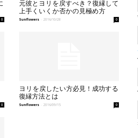
に
元彼とヨリを戻すべき？復縁して
上手くいくか否かの見極め方
Sunflowers
-
2016/10/28
0
0
ヨリを戻したい方必見！成功する
復縁方法とは
Sunflowers
-
2016/09/15
0
0