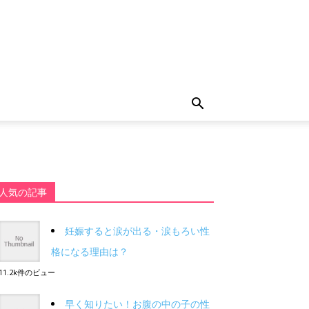
人気の記事
妊娠すると涙が出る・涙もろい性
格になる理由は？
11.2k件のビュー
早く知りたい！お腹の中の子の性