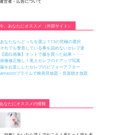
運営者・広告について
今、あなたにオススメ （外部サイト）
あなたならどっちを選ぶ？13の究極の選択
それでも整形している事を認めないセレブ達
【面白画像】ネットで服を買った結果・・・
画像修正無し！美人セレブのドアップ写真
歯をお直ししたセレブのビフォーアフター
amazonプライムで映画見放題・音楽聴き放題
あなたにオススメの情報
妊娠したいなら読んでおこう！赤ちゃん待ち夫