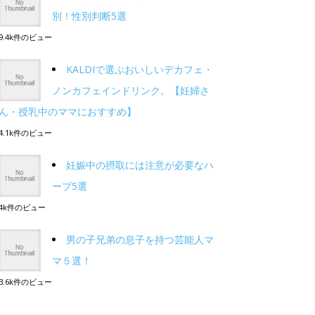
別！性別判断5選
9.4k件のビュー
KALDIで選ぶおいしいデカフェ・
ノンカフェインドリンク。【妊婦さ
ん・授乳中のママにおすすめ】
4.1k件のビュー
妊娠中の摂取には注意が必要なハ
ーブ5選
4k件のビュー
男の子兄弟の息子を持つ芸能人マ
マ５選！
3.6k件のビュー