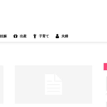
妊娠
出産
子育て
夫婦