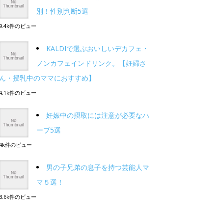
別！性別判断5選
9.4k件のビュー
KALDIで選ぶおいしいデカフェ・
ノンカフェインドリンク。【妊婦さ
ん・授乳中のママにおすすめ】
4.1k件のビュー
妊娠中の摂取には注意が必要なハ
ーブ5選
4k件のビュー
男の子兄弟の息子を持つ芸能人マ
マ５選！
3.6k件のビュー