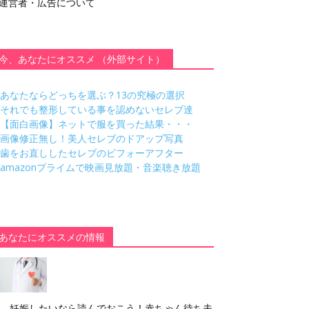
運営者・広告について
今、あなたにオススメ （外部サイト）
あなたならどっちを選ぶ？13の究極の選択
それでも整形している事を認めないセレブ達
【面白画像】ネットで服を買った結果・・・
画像修正無し！美人セレブのドアップ写真
歯をお直ししたセレブのビフォーアフター
amazonプライムで映画見放題・音楽聴き放題
あなたにオススメの情報
妊娠したいなら読んでおこう！赤ちゃん待ち夫