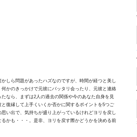
何かしら問題があったハズなのですが、時間が経つと美し
。何かのきっかけで元彼にバッタリ会ったり、元彼と連絡
ったなら、まずは2人の過去の関係や今のあなた自身を見
彼と復縁して上手くいくか否かに関するポイントを5つご
の思い出で、気持ちが盛り上がっているけれどヨリを戻し
なるかも・・・。是非、ヨリを戻す際かどうかを決める前