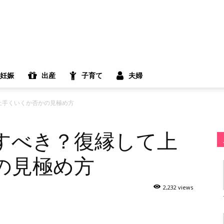
妊娠
出産
子育て
夫婦
上手くいくか否かの見極め方
すべき？復縁して上
の見極め方
2,232 views