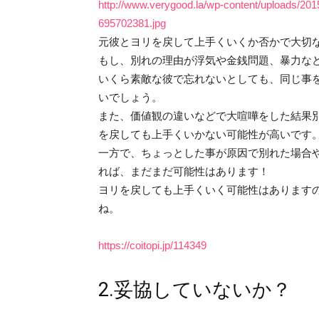
http://www.verygood.la/wp-content/uploads/201
695702381.jpg
元彼とヨリを戻して上手くいくか否かで大切
もし、別れの理由が浮気や金銭問題、暴力な
いくら素敵な彼で忘れないとしても、同じ事
いでしょう。
また、価値観の違いなどで大喧嘩をした結果
を戻しても上手くいかない可能性が高いです
一方で、ちょっとした事が原因で別れた場合
れば、まだまだ可能性はあります！
ヨリを戻しても上手くいく可能性はあります
ね。
https://coitopi.jp/114349
2.妥協していないか？