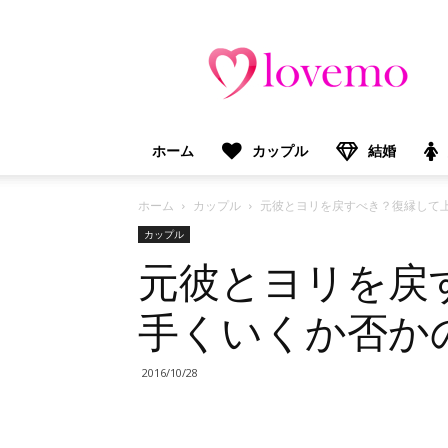
lovemo（ラ
ブ
モ）：
マ
マ
＆
ホーム
カップル
結婚
プ
レ
マ
ホーム
カップル
元彼とヨリを戻すべき？復縁して
マ
カップル
向
元彼とヨリを戻
け
情
報
手くいくか否か
メ
デ
ィ
2016/10/28
ア