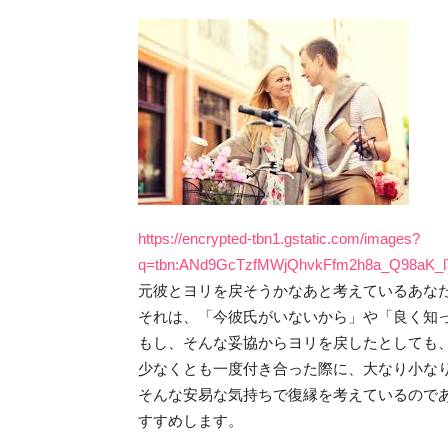
https://encrypted-tbn1.gstatic.com/images?
q=tbn:ANd9GcTzfMWjQhvkFfm2h8a_Q98aK_
元彼とヨリを戻そうかなあと考えているあな
それは、「今彼氏がいないから」や「良く知
もし、そんな妥協からヨリを戻したとしても
少なくとも一度付き合った際に、大なり小な
そんな安易な気持ちで復縁を考えているので
すすめします。