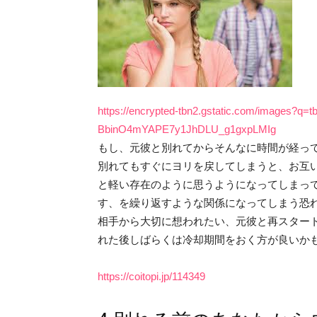
https://encrypted-tbn2.gstatic.com/images?
BbinO4mYAPE7y1JhDLU_g1gxpLMIg
もし、元彼と別れてからそんなに時間が経っ
別れてもすぐにヨリを戻してしまうと、お互
と軽い存在のように思うようになってしまっ
す、を繰り返すような関係になってしまう恐
相手から大切に想われたい、元彼と再スター
れた後しばらくは冷却期間をおく方が良いか
https://coitopi.jp/114349