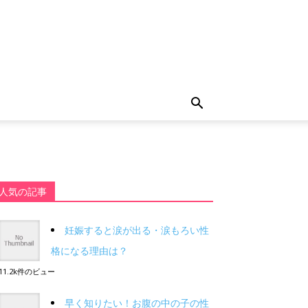
人気の記事
妊娠すると涙が出る・涙もろい性
格になる理由は？
11.2k件のビュー
早く知りたい！お腹の中の子の性