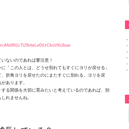
・
q=tbn:ANd9GcTlJ9vlwLe0VzCkoVIhJbue-
・
・
・
ていないのであれば要注意！
・
いに「この人とは、どうせ別れてもすぐにヨリが戻せる」
・
て、折角ヨリを戻せたのにまたすぐに別れる、ヨリを戻
れがあります。
トする関係を大切に育みたいと考えているのであれば、別
もしれませんね。