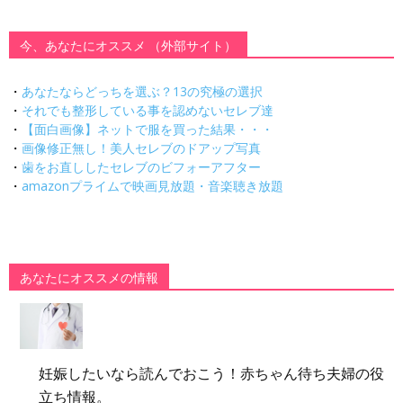
今、あなたにオススメ （外部サイト）
・
あなたならどっちを選ぶ？13の究極の選択
・
それでも整形している事を認めないセレブ達
・
【面白画像】ネットで服を買った結果・・・
・
画像修正無し！美人セレブのドアップ写真
・
歯をお直ししたセレブのビフォーアフター
・
amazonプライムで映画見放題・音楽聴き放題
あなたにオススメの情報
妊娠したいなら読んでおこう！赤ちゃん待ち夫婦の役
立ち情報。