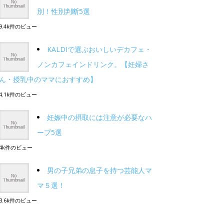
別！性別判断5選
9.4k件のビュー
KALDIで選ぶおいしいデカフェ・
ノンカフェインドリンク。【妊婦さ
ん・授乳中のママにおすすめ】
4.1k件のビュー
妊娠中の摂取には注意が必要なハ
ーブ5選
4k件のビュー
男の子兄弟の息子を持つ芸能人マ
マ５選！
3.6k件のビュー