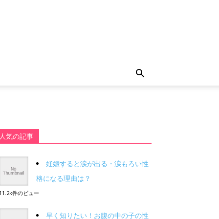
人気の記事
妊娠すると涙が出る・涙もろい性
格になる理由は？
11.2k件のビュー
早く知りたい！お腹の中の子の性