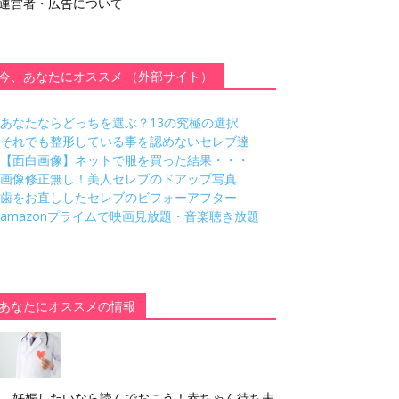
運営者・広告について
今、あなたにオススメ （外部サイト）
あなたならどっちを選ぶ？13の究極の選択
それでも整形している事を認めないセレブ達
【面白画像】ネットで服を買った結果・・・
画像修正無し！美人セレブのドアップ写真
歯をお直ししたセレブのビフォーアフター
amazonプライムで映画見放題・音楽聴き放題
あなたにオススメの情報
妊娠したいなら読んでおこう！赤ちゃん待ち夫