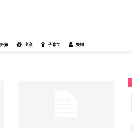
妊娠
出産
子育て
夫婦