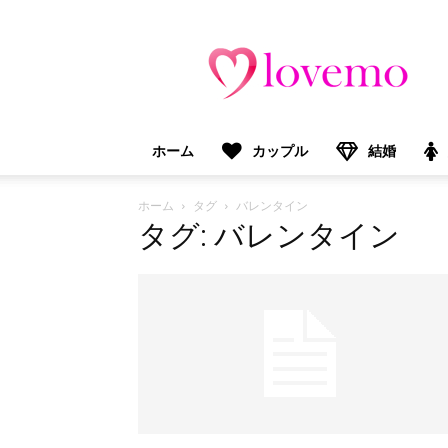
lovemo（ラ
ブ
モ）：
マ
マ
＆
ホーム
カップル
結婚
プ
レ
マ
ホーム
タグ
バレンタイン
マ
タグ: バレンタイン
向
け
情
報
メ
デ
ィ
ア