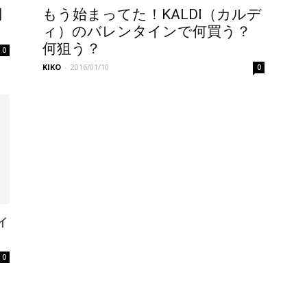
円
もう始まってた！KALDI（カルデ
ィ）のバレンタインで何買う？
何狙う？
0
KIKO
-
2016/01/10
0
ィ
0