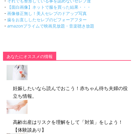
・
それでも整形している事を認めないセレブ達
・
【面白画像】ネットで服を買った結果・・・
・
画像修正無し！美人セレブのドアップ写真
・
歯をお直ししたセレブのビフォーアフター
・
amazonプライムで映画見放題・音楽聴き放題
あなたにオススメの情報
妊娠したいなら読んでおこう！赤ちゃん待ち夫婦の役
立ち情報。
高齢出産はリスクを理解をして「対策」をしよう！
【体験談あり】