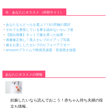
今、あなたにオススメ （外部サイト）
・
あなたならどっちを選ぶ？13の究極の選択
・
それでも整形している事を認めないセレブ達
・
【面白画像】ネットで服を買った結果・・・
・
画像修正無し！美人セレブのドアップ写真
・
歯をお直ししたセレブのビフォーアフター
・
amazonプライムで映画見放題・音楽聴き放題
あなたにオススメの情報
妊娠したいなら読んでおこう！赤ちゃん待ち夫婦の役
立ち情報。