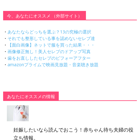
今、あなたにオススメ （外部サイト）
・
あなたならどっちを選ぶ？13の究極の選択
・
それでも整形している事を認めないセレブ達
・
【面白画像】ネットで服を買った結果・・・
・
画像修正無し！美人セレブのドアップ写真
・
歯をお直ししたセレブのビフォーアフター
・
amazonプライムで映画見放題・音楽聴き放題
あなたにオススメの情報
妊娠したいなら読んでおこう！赤ちゃん待ち夫婦の役
立ち情報。