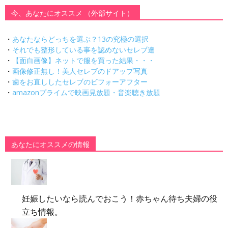
今、あなたにオススメ （外部サイト）
・
あなたならどっちを選ぶ？13の究極の選択
・
それでも整形している事を認めないセレブ達
・
【面白画像】ネットで服を買った結果・・・
・
画像修正無し！美人セレブのドアップ写真
・
歯をお直ししたセレブのビフォーアフター
・
amazonプライムで映画見放題・音楽聴き放題
あなたにオススメの情報
妊娠したいなら読んでおこう！赤ちゃん待ち夫婦の役
立ち情報。