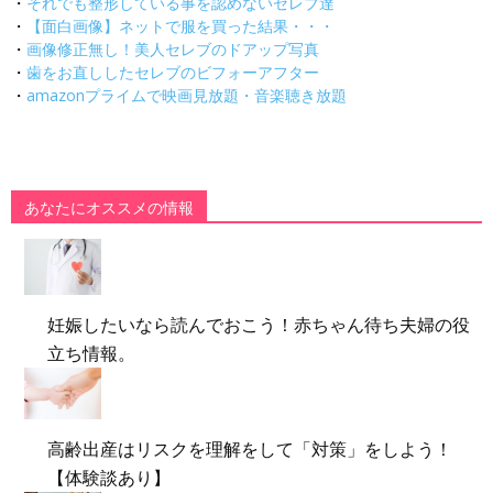
・
それでも整形している事を認めないセレブ達
・
【面白画像】ネットで服を買った結果・・・
・
画像修正無し！美人セレブのドアップ写真
・
歯をお直ししたセレブのビフォーアフター
・
amazonプライムで映画見放題・音楽聴き放題
あなたにオススメの情報
妊娠したいなら読んでおこう！赤ちゃん待ち夫婦の役
立ち情報。
高齢出産はリスクを理解をして「対策」をしよう！
【体験談あり】