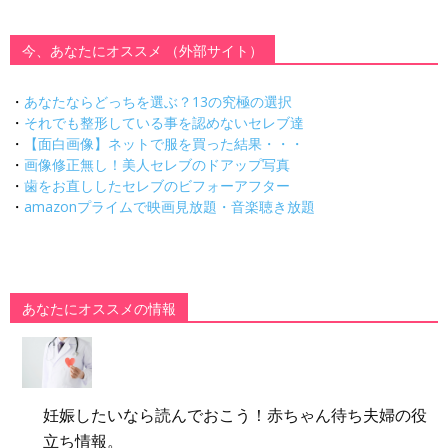
今、あなたにオススメ （外部サイト）
・
あなたならどっちを選ぶ？13の究極の選択
・
それでも整形している事を認めないセレブ達
・
【面白画像】ネットで服を買った結果・・・
・
画像修正無し！美人セレブのドアップ写真
・
歯をお直ししたセレブのビフォーアフター
・
amazonプライムで映画見放題・音楽聴き放題
あなたにオススメの情報
妊娠したいなら読んでおこう！赤ちゃん待ち夫婦の役
立ち情報。