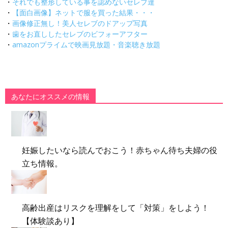
・
それでも整形している事を認めないセレブ達
・
【面白画像】ネットで服を買った結果・・・
・
画像修正無し！美人セレブのドアップ写真
・
歯をお直ししたセレブのビフォーアフター
・
amazonプライムで映画見放題・音楽聴き放題
あなたにオススメの情報
妊娠したいなら読んでおこう！赤ちゃん待ち夫婦の役
立ち情報。
高齢出産はリスクを理解をして「対策」をしよう！
【体験談あり】