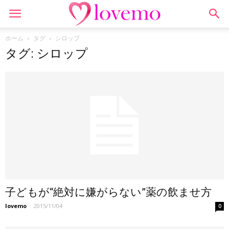
ホーム
タグ
シロップ
タグ: シロップ
子どもが“絶対に嫌がらない”薬の飲ませ方
lovemo
-
2015/11/04
0