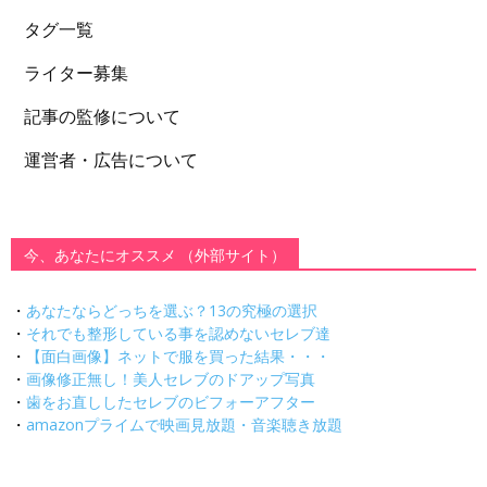
タグ一覧
ライター募集
記事の監修について
運営者・広告について
今、あなたにオススメ （外部サイト）
・
あなたならどっちを選ぶ？13の究極の選択
・
それでも整形している事を認めないセレブ達
・
【面白画像】ネットで服を買った結果・・・
・
画像修正無し！美人セレブのドアップ写真
・
歯をお直ししたセレブのビフォーアフター
・
amazonプライムで映画見放題・音楽聴き放題