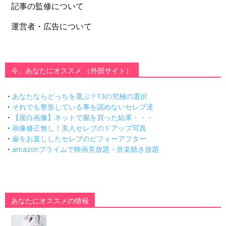
記事の監修について
運営者・広告について
今、あなたにオススメ （外部サイト）
・
あなたならどっちを選ぶ？13の究極の選択
・
それでも整形している事を認めないセレブ達
・
【面白画像】ネットで服を買った結果・・・
・
画像修正無し！美人セレブのドアップ写真
・
歯をお直ししたセレブのビフォーアフター
・
amazonプライムで映画見放題・音楽聴き放題
あなたにオススメの情報