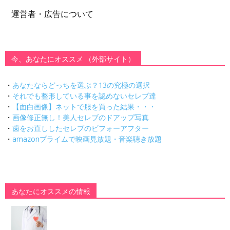
運営者・広告について
今、あなたにオススメ （外部サイト）
・
あなたならどっちを選ぶ？13の究極の選択
・
それでも整形している事を認めないセレブ達
・
【面白画像】ネットで服を買った結果・・・
・
画像修正無し！美人セレブのドアップ写真
・
歯をお直ししたセレブのビフォーアフター
・
amazonプライムで映画見放題・音楽聴き放題
あなたにオススメの情報