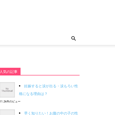
人気の記事
妊娠すると涙が出る・涙もろい性
格になる理由は？
11.2k件のビュー
早く知りたい！お腹の中の子の性