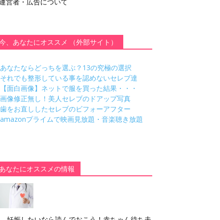
運営者・広告について
今、あなたにオススメ （外部サイト）
あなたならどっちを選ぶ？13の究極の選択
それでも整形している事を認めないセレブ達
【面白画像】ネットで服を買った結果・・・
画像修正無し！美人セレブのドアップ写真
歯をお直ししたセレブのビフォーアフター
amazonプライムで映画見放題・音楽聴き放題
あなたにオススメの情報
妊娠したいなら読んでおこう！赤ちゃん待ち夫