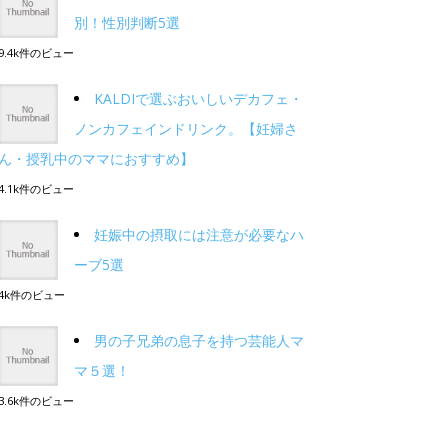
別！性別判断5選
9.4k件のビュー
KALDIで選ぶおいしいデカフェ・
ノンカフェインドリンク。【妊婦さ
ん・授乳中のママにおすすめ】
4.1k件のビュー
妊娠中の摂取には注意が必要なハ
ーブ5選
4k件のビュー
男の子兄弟の息子を持つ芸能人マ
マ５選！
3.6k件のビュー