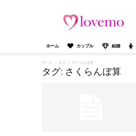
lovemo（ラ
ブ
モ）：
マ
マ
＆
ホーム
カップル
結婚
プ
レ
マ
ホーム
タグ
さくらんぼ算
マ
タグ: さくらんぼ算
向
け
情
報
メ
デ
ィ
ア