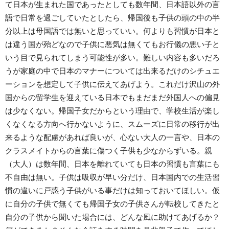
て日本が生まれた国であったとしても数年間、日本語以外の言
語で日常を過ごしていたとしたら、帰国後も子供の頭の中の半
分以上は母国語では無いと思っていい。何よりも習慣が日本と
は違う国が殆どなので子供に悪気は無くてもお行儀の悪い子と
いう目で見られてしまう可能性が多い。難しい内容も多いだろ
うが家庭の中で日本のマナーについては出来るだけのシチュエ
ーションを想定して子供に伝えてあげよう。これだけ沢山の外
国からの留学生を迎えている日本でもまだまだ外国人への偏見
は少なくない。帰国子女だからという理由で、学校生活が楽し
くなくなる方向へ行かないように、スムーズに日常の移行が出
来るような配慮があれば良いが、心ない大人の一言や、日本の
クラスメイトからの言葉に傷つく子供も少なからずいる。親
（大人）は数年間、日本を離れていても日本の習慣も言葉にも
不自由は無い。子供は吸収が早い分だけ、日本国内での生活習
慣の違いに戸惑う子供がいる事だけは知っておいてほしい。仮
に自分の子供で無くても帰国子女の子供さんが転校してきたと
自分の子供から聞いた場合には、どんな風に助けてあげるか？