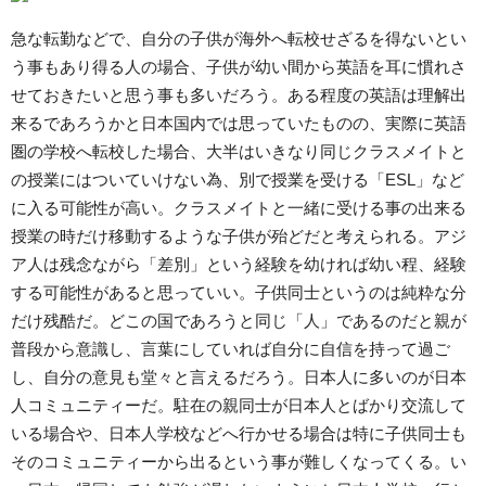
急な転勤などで、自分の子供が海外へ転校せざるを得ないとい
う事もあり得る人の場合、子供が幼い間から英語を耳に慣れさ
せておきたいと思う事も多いだろう。ある程度の英語は理解出
来るであろうかと日本国内では思っていたものの、実際に英語
圏の学校へ転校した場合、大半はいきなり同じクラスメイトと
の授業にはついていけない為、別で授業を受ける「ESL」など
に入る可能性が高い。クラスメイトと一緒に受ける事の出来る
授業の時だけ移動するような子供が殆どだと考えられる。アジ
ア人は残念ながら「差別」という経験を幼ければ幼い程、経験
する可能性があると思っていい。子供同士というのは純粋な分
だけ残酷だ。どこの国であろうと同じ「人」であるのだと親が
普段から意識し、言葉にしていれば自分に自信を持って過ご
し、自分の意見も堂々と言えるだろう。日本人に多いのが日本
人コミュニティーだ。駐在の親同士が日本人とばかり交流して
いる場合や、日本人学校などへ行かせる場合は特に子供同士も
そのコミュニティーから出るという事が難しくなってくる。い