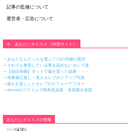
記事の監修について
運営者・広告について
今、あなたにオススメ （外部サイト）
・
あなたならどっちを選ぶ？13の究極の選択
・
それでも整形している事を認めないセレブ達
・
【面白画像】ネットで服を買った結果・・・
・
画像修正無し！美人セレブのドアップ写真
・
歯をお直ししたセレブのビフォーアフター
・
amazonプライムで映画見放題・音楽聴き放題
あなたにオススメの情報