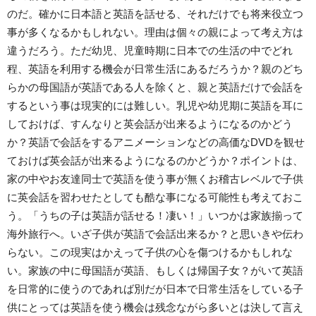
のだ。確かに日本語と英語を話せる、それだけでも将来役立つ
事が多くなるかもしれない。理由は個々の親によって考え方は
違うだろう。ただ幼児、児童時期に日本での生活の中でどれ
程、英語を利用する機会が日常生活にあるだろうか？親のどち
らかの母国語が英語である人を除くと、親と英語だけで会話を
するという事は現実的には難しい。乳児や幼児期に英語を耳に
しておけば、すんなりと英会話が出来るようになるのかどう
か？英語で会話をするアニメーションなどの高価なDVDを観せ
ておけば英会話が出来るようになるのかどうか？ポイントは、
家の中やお友達同士で英語を使う事が無くお稽古レベルで子供
に英会話を習わせたとしても酷な事になる可能性も考えておこ
う。「うちの子は英語が話せる！凄い！」いつかは家族揃って
海外旅行へ。いざ子供が英語で会話出来るか？と思いきや伝わ
らない。この現実はかえって子供の心を傷つけるかもしれな
い。家族の中に母国語が英語、もしくは帰国子女？がいて英語
を日常的に使うのであれば別だが日本で日常生活をしている子
供にとっては英語を使う機会は残念ながら多いとは決して言え