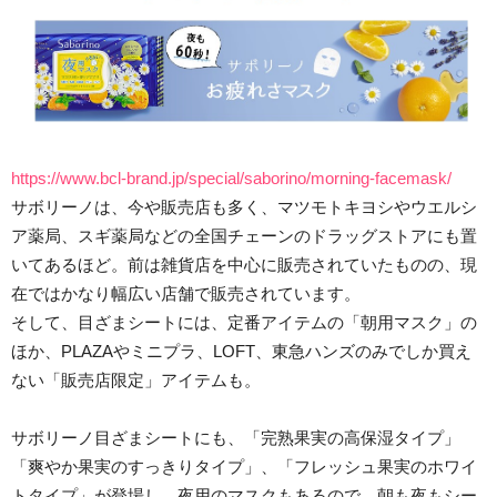
https://www.bcl-brand.jp/special/saborino/morning-facemask/
サボリーノは、今や販売店も多く、マツモトキヨシやウエルシ
ア薬局、スギ薬局などの全国チェーンのドラッグストアにも置
いてあるほど。前は雑貨店を中心に販売されていたものの、現
在ではかなり幅広い店舗で販売されています。
そして、目ざまシートには、定番アイテムの「朝用マスク」の
ほか、PLAZAやミニプラ、LOFT、東急ハンズのみでしか買え
ない「販売店限定」アイテムも。
サボリーノ目ざまシートにも、「完熟果実の高保湿タイプ」
「爽やか果実のすっきりタイプ」、「フレッシュ果実のホワイ
トタイプ」が登場し、夜用のマスクもあるので、朝も夜もシー