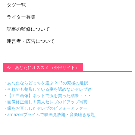
タグ一覧
ライター募集
記事の監修について
運営者・広告について
今、あなたにオススメ （外部サイト）
・
あなたならどっちを選ぶ？13の究極の選択
・
それでも整形している事を認めないセレブ達
・
【面白画像】ネットで服を買った結果・・・
・
画像修正無し！美人セレブのドアップ写真
・
歯をお直ししたセレブのビフォーアフター
・
amazonプライムで映画見放題・音楽聴き放題