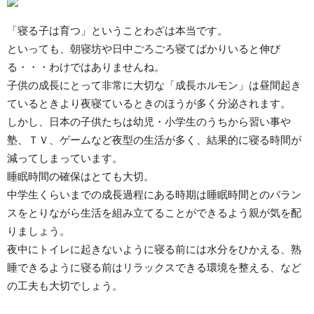
「寝る子は育つ」ということわざは本当です。
といっても、朝寝坊や日中ごろごろ寝てばかりいると伸び
る・・・わけではありませんね。
子供の成長にとって非常に大切な「成長ホルモン」は昼間起き
ているときより夜寝ているときのほうが多く分泌されます。
しかし、日本の子供たちは幼児・小学生のうちから習い事や
塾、ＴＶ、ゲームなど夜型の生活が多く、結果的に寝る時間が
減ってしまっています。
睡眠時間の確保はとても大切。
中学生くらいまでの成長過程にある時期は睡眠時間とのバラン
スをとりながら生活を組み立てることができるよう親が気を配
りましょう。
夜中にトイレに起きないように寝る前には水分をひかえる、熟
睡できるように寝る前はリラックスできる環境を整える、など
の工夫も大切でしょう。