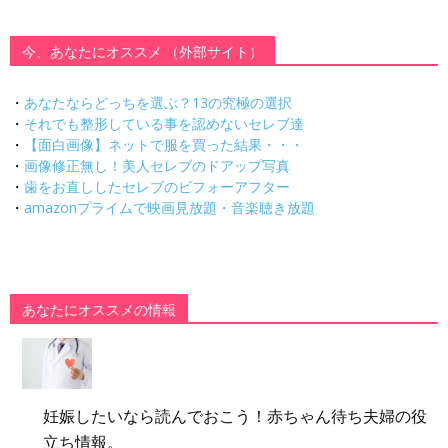
今、あなたにオススメ （外部サイト）
・
あなたならどっちを選ぶ？13の究極の選択
・
それでも整形している事を認めないセレブ達
・
【面白画像】ネットで服を買った結果・・・
・
画像修正無し！美人セレブのドアップ写真
・
歯をお直ししたセレブのビフォーアフター
・
amazonプライムで映画見放題・音楽聴き放題
あなたにオススメの情報
妊娠したいなら読んでおこう！赤ちゃん待ち夫婦の役
立ち情報。