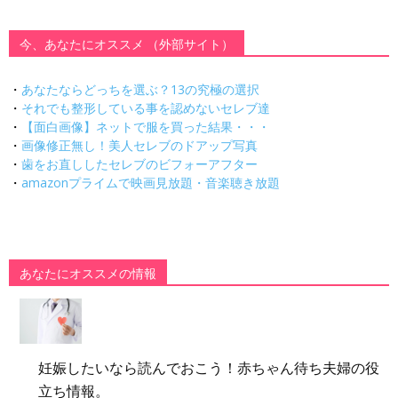
今、あなたにオススメ （外部サイト）
・
あなたならどっちを選ぶ？13の究極の選択
・
それでも整形している事を認めないセレブ達
・
【面白画像】ネットで服を買った結果・・・
・
画像修正無し！美人セレブのドアップ写真
・
歯をお直ししたセレブのビフォーアフター
・
amazonプライムで映画見放題・音楽聴き放題
あなたにオススメの情報
妊娠したいなら読んでおこう！赤ちゃん待ち夫婦の役
立ち情報。