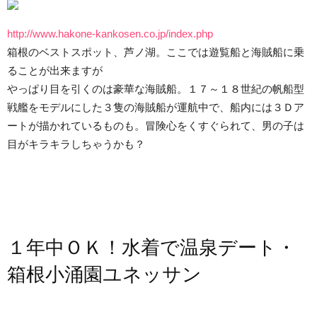
http://www.hakone-kankosen.co.jp/index.php
箱根のベストスポット、芦ノ湖。ここでは遊覧船と海賊船に乗
ることが出来ますが
やっぱり目を引くのは豪華な海賊船。１７～１８世紀の帆船型
戦艦をモデルにした３隻の海賊船が運航中で、船内には３Ｄア
ートが描かれているものも。冒険心をくすぐられて、男の子は
目がキラキラしちゃうかも？
１年中ＯＫ！水着で温泉デート・
箱根小涌園ユネッサン