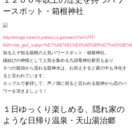
１２００年以上の歴史を持つパワ
ースポット・箱根神社
http://image.search.yahoo.co.jp/search?ei=UTF-
8&fr=top_ga1_sa&p=%E7%AE%B1%E6%A0%B9%E7%A5%9E
知る人ぞ知る箱根の人気パワースポット・箱根神社。
縁結びの神様として人気を集める九頭竜神社新宮もあり
９つの龍頭から流れる龍神水は、お供えすると家の中も浄化す
ると言われています。
カップルで参拝して、芦ノ湖に宿ると言われる龍神から恋のパ
ワーを頂きましょう！
１日ゆっくり楽しめる、隠れ家の
ような日帰り温泉・天山湯治郷