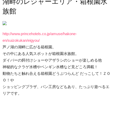
湖畔のレジャーエリア・箱根園水
族館
http://www.princehotels.co.jp/amuse/hakone-
en/suizokukan/eigyou/
芦ノ湖の湖畔に広がる箱根園。
その中にある人気スポットが箱根園水族館。
ダイバーの餌付けショーやアザラシのショーが楽しめる他
神秘的なクラゲ水槽やペンギン水槽など見どころ満載！
動物たちと触れ合える箱根園どうぶつらんど だっこして！ＺＯ
Ｏ！や
ショッピングプラザ、パン工房などもあり、たっぷり遊べるエ
リアです。