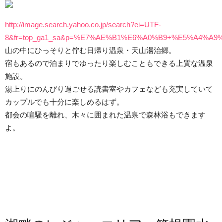
http://image.search.yahoo.co.jp/search?ei=UTF-
8&fr=top_ga1_sa&p=%E7%AE%B1%E6%A0%B9+%E5%A4%A9
山の中にひっそりと佇む日帰り温泉・天山湯治郷。
宿もあるので泊まりでゆったり楽しむこともできる上質な温泉
施設。
湯上りにのんびり過ごせる読書室やカフェなども充実していて
カップルでも十分に楽しめるはず。
都会の喧騒を離れ、木々に囲まれた温泉で森林浴もできます
よ。