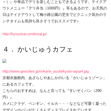
～）』や単品でデリを楽しむこともできるようです。テイクア
ウトメニュー『デリ弁当（1000円）』等もあるので、お天気の
日はテイクアウトして梅小路公園の芝生でピクニック気分のラ
ンチタイムも気持ち良さそうでおススメです♪
http://kyoyasai-umekouji.jp/
４． かいじゅうカフェ
http://www.geocities.jp/mikarin_asobi/kyoto-aqua4.jpg
京都水族館内、あざらしやあしかのいる「かいじゅうゾーン」
にあるカフェです。
こちらのおすすめは、なんと言っても『すいぞくパン（290
円）』
カメにクラゲ、ペンギン、イルカ・・・などなど可愛く凝った
デザインのパンがたくさんディスプレイされています。