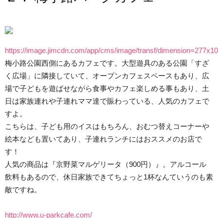
https://image.jimcdn.com/app/cms/image/transf/dimension=277x1
梅小路公園西側にあるカフェです。大型遊具のある公園「すざ
く広場」に隣接していて、オープンカフェスペースもあり、広
場で子どもを遊ばせながら食事やカフェ楽しめる事もあり、土
日は家族連れや子連れママ達で賑わっている、人気のカフェで
すよ。
こちらは、子ども用のイスはもちろん、おむつ替えコーナーや
絵本なども置いてあり、子連れランチにはおススメのお店で
す！
人気の商品は『京野菜マルゲリータ（900円）』。アルコール
飲料もあるので、休日家族できてちょっと1杯なんていうのも素
敵ですね。
http://www.u-parkcafe.com/