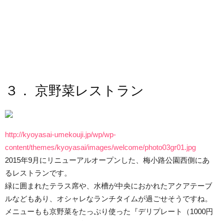
３． 京野菜レストラン
http://kyoyasai-umekouji.jp/wp/wp-
content/themes/kyoyasai/images/welcome/photo03gr01.jpg
2015年9月にリニューアルオープンした、梅小路公園西側にあ
るレストランです。
緑に囲まれたテラス席や、水槽が中央におかれたアクアテーブ
ルなどもあり、オシャレなランチタイムが過ごせそうですね。
メニューもも京野菜をたっぷり使った『デリプレート（1000円