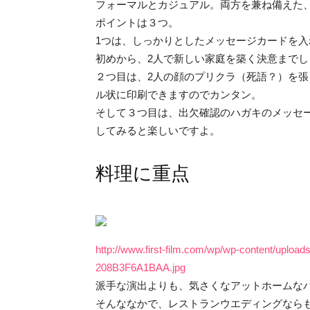
フォーマルとカジュアル。両方を兼ね備えた
ポイントは３つ。
1つは、しっかりとしたメッセージカードを
初めから、2人で新しい家庭を築く決意までし
２つ目は、2人の顔のプリクラ（死語？）を
ル状に印刷できますのでカンタン。
そして３つ目は、出欠確認のハガキのメッセ
してみると楽しいですよ。
料理に重点
http://www.first-film.com/wp/wp-content/upl
208B3F6A1BAA.jpg
派手な演出よりも、気さくなアットホームな
そんななかで、レストランウエディングなら