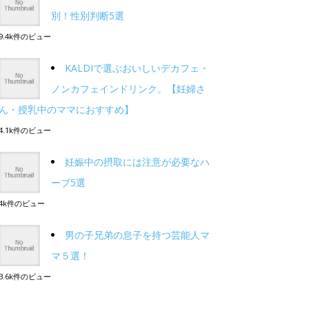
別！性別判断5選
9.4k件のビュー
KALDIで選ぶおいしいデカフェ・
ノンカフェインドリンク。【妊婦さ
ん・授乳中のママにおすすめ】
4.1k件のビュー
妊娠中の摂取には注意が必要なハ
ーブ5選
4k件のビュー
男の子兄弟の息子を持つ芸能人マ
マ５選！
3.6k件のビュー