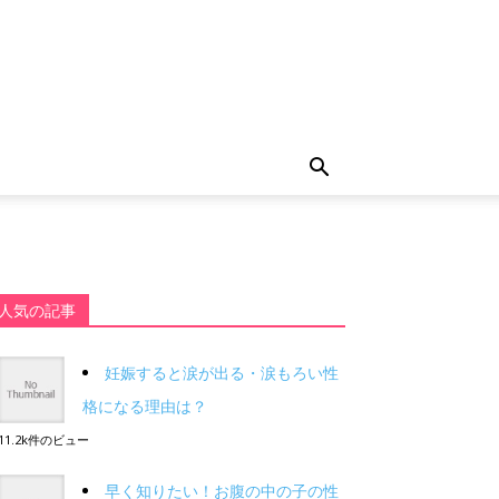
人気の記事
妊娠すると涙が出る・涙もろい性
格になる理由は？
11.2k件のビュー
早く知りたい！お腹の中の子の性