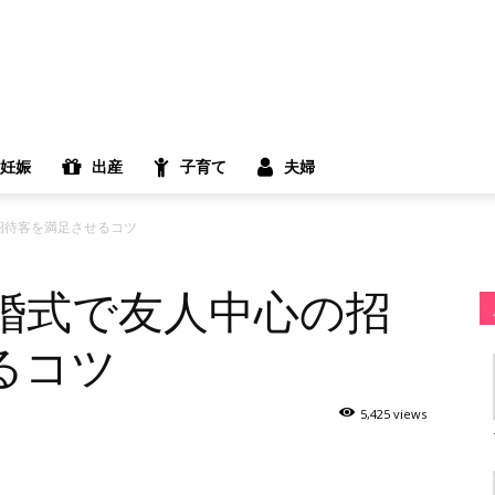
妊娠
出産
子育て
夫婦
招待客を満足させるコツ
婚式で友人中心の招
るコツ
5,425 views