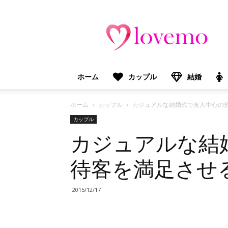
lovemo（ラ
ブ
モ）：
マ
マ
＆
ホーム
カップル
結婚
プ
レ
マ
ホーム
カップル
カジュアルな結婚式で友人中心の
マ
カップル
向
カジュアルな結
け
情
報
待客を満足させ
メ
デ
ィ
2015/12/17
ア