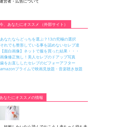
運営者・広告について
今、あなたにオススメ （外部サイト）
あなたならどっちを選ぶ？13の究極の選択
それでも整形している事を認めないセレブ達
【面白画像】ネットで服を買った結果・・・
画像修正無し！美人セレブのドアップ写真
歯をお直ししたセレブのビフォーアフター
amazonプライムで映画見放題・音楽聴き放題
あなたにオススメの情報
妊娠したいなら読んでおこう！赤ちゃん待ち夫