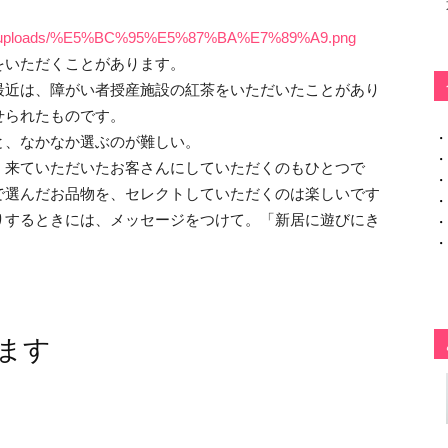
ontent/uploads/%E5%BC%95%E5%87%BA%E7%89%A9.png
をいただくことがあります。
最近は、障がい者授産施設の紅茶をいただいたことがあり
せられたものです。
・
と、なかなか選ぶのが難しい。
・
、来ていただいたお客さんにしていただくのもひとつで
・
で選んだお品物を、セレクトしていただくのは楽しいです
・
りするときには、メッセージをつけて。「新居に遊びにき
・
・
ます