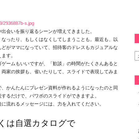
/9/2936887b-s.jpg
や出会いを振り返るシーンが増えてきました。
くなったり、もしくはなくしてしまうことも。最近も、以
んどがママになっていて、招待客のドレスもカジュアルな
カ
えます。
テ
ゴ
ゴゲームもいいですが、「歓談」の時間がたくさんあると
リ
」両家の挨拶も、省いたりして、スライドで表現してみま
ー
で、かんたんにプレゼン資料が作れるようになったのと同
続するだけで、パワポのスライドができますよ。
後に流れるメッセージには、力を入れてください。
くは自選カタログで