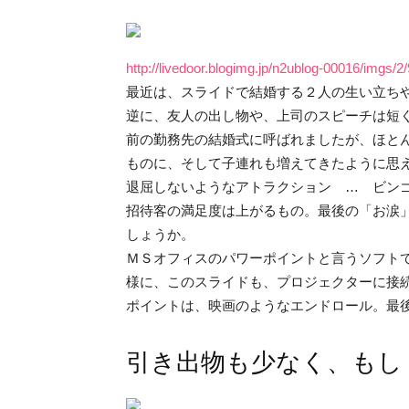
http://livedoor.blogimg.jp/n2ublog-00016/imgs/2
最近は、スライドで結婚する２人の生い立ち
逆に、友人の出し物や、上司のスピーチは短
前の勤務先の結婚式に呼ばれましたが、ほと
ものに、そして子連れも増えてきたように思
退屈しないようなアトラクション … ビン
招待客の満足度は上がるもの。最後の「お涙
しょうか。
ＭＳオフィスのパワーポイントと言うソフト
様に、このスライドも、プロジェクターに接
ポイントは、映画のようなエンドロール。最
引き出物も少なく、もし