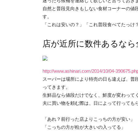
迷ったら候補を連絡して欲しいと言っておき
自然と普段見向きもしない食材コーナーの値
す。
「これは安いの？」「これ普段食べてたっけ
店が近所に数件あるなら
http://www.ashinari.com/2014/10/04-390675.p
スーパーは場所により特売の日も違えば、普
ってきます。
生鮮品なら値段だけでなく、鮮度が変わって
夫に買い物を頼む際は、日によって行っても
「あれ？前行った店よりこっちの方が安い」
「こっちの方が粒が大きいの入ってる」