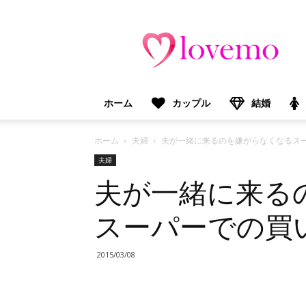
lovemo（ラ
ブ
モ）：
マ
マ
＆
ホーム
カップル
結婚
プ
レ
マ
ホーム
夫婦
夫が一緒に来るのを嫌がらなくなるス
マ
夫婦
向
夫が一緒に来る
け
情
報
スーパーでの買
メ
デ
ィ
2015/03/08
ア