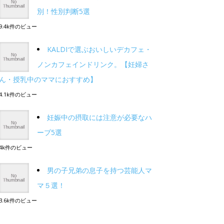
別！性別判断5選
9.4k件のビュー
KALDIで選ぶおいしいデカフェ・
ノンカフェインドリンク。【妊婦さ
ん・授乳中のママにおすすめ】
4.1k件のビュー
妊娠中の摂取には注意が必要なハ
ーブ5選
4k件のビュー
男の子兄弟の息子を持つ芸能人マ
マ５選！
3.6k件のビュー