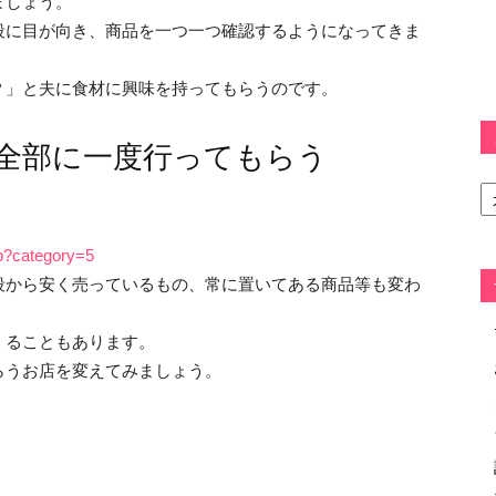
ましょう。
段に目が向き、商品を一つ一つ確認するようになってきま
？」と夫に食材に興味を持ってもらうのです。
全部に一度行ってもらう
カ
テ
ゴ
リ
hp?category=5
ー
段から安く売っているもの、常に置いてある商品等も変わ
くることもあります。
らうお店を変えてみましょう。