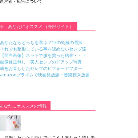
運営者・広告について
今、あなたにオススメ （外部サイト）
あなたならどっちを選ぶ？13の究極の選択
それでも整形している事を認めないセレブ達
【面白画像】ネットで服を買った結果・・・
画像修正無し！美人セレブのドアップ写真
歯をお直ししたセレブのビフォーアフター
amazonプライムで映画見放題・音楽聴き放題
あなたにオススメの情報
妊娠したいなら読んでおこう！赤ちゃん待ち夫