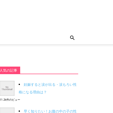
人気の記事
妊娠すると涙が出る・涙もろい性
格になる理由は？
11.2k件のビュー
早く知りたい！お腹の中の子の性