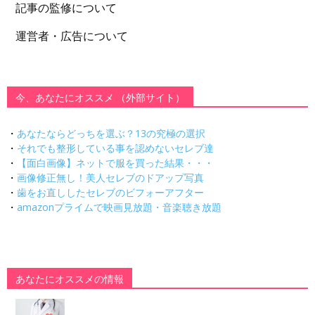
記事の監修について
運営者・広告について
今、あなたにオススメ （外部サイト）
・
あなたならどっちを選ぶ？13の究極の選択
・
それでも整形している事を認めないセレブ達
・
【面白画像】ネットで服を買った結果・・・
・
画像修正無し！美人セレブのドアップ写真
・
歯をお直ししたセレブのビフォーアフター
・
amazonプライムで映画見放題・音楽聴き放題
あなたにオススメの情報