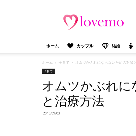
lovemo（ラ
ブ
モ）：
マ
マ
＆
ホーム
カップル
結婚
プ
レ
マ
ホーム
子育て
オムツかぶれにならないための対策
マ
子育て
向
オムツかぶれに
け
情
報
と治療方法
メ
デ
ィ
2015/09/03
ア