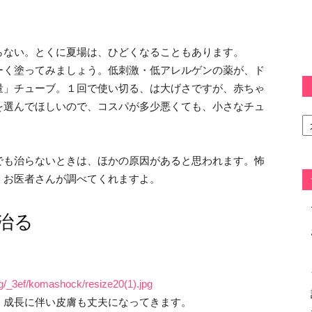
らない。とくに夏場は、ひどくなることもあります。
ーく塗ってみましょう。低刺激・低アレルゲンの薬が、ド
量」チューブ。１回で使い切る、は大げさですが、赤ちゃ
を選んでほしいので、コスパが多少悪くても、小さなチュ
カ
テ
ゴ
リ
でも治らないときは、ほかの原因があると思われます。怖
ー
、お医者さんが調べてくれますよ。
治る
og/_3ef/komashock/resize20(1).jpg
。成長に伴い皮膚も丈夫になってきます。