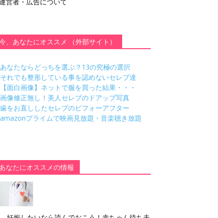
運営者・広告について
今、あなたにオススメ （外部サイト）
あなたならどっちを選ぶ？13の究極の選択
それでも整形している事を認めないセレブ達
【面白画像】ネットで服を買った結果・・・
画像修正無し！美人セレブのドアップ写真
歯をお直ししたセレブのビフォーアフター
amazonプライムで映画見放題・音楽聴き放題
あなたにオススメの情報
妊娠したいなら読んでおこう！赤ちゃん待ち夫