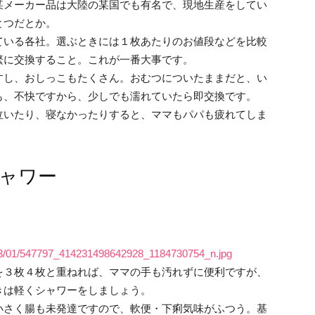
某メーカー品は大陸の某国でも有名で、現地生産をしてい
とつだとか。
ている各社。選ぶときには１枚あたりのお値段などを比較
繁に交換すること。これが一番大事です。
すし、おしっこもたくさん。おむつについたままだと、い
も、不快ですから、少しでも濡れていたら即交換です。
泣いたり、寝なかったりすると、ママもパパも疲れてしま
ャワー
/2013/01/547797_414231498642928_1184730754_n.jpg
を３枚４枚と重ねれば、ママの手も汚れずに便利ですが、
きは軽くシャワーをしましょう。
小さく腸も未発達ですので、軟便・下痢気味がふつう。基