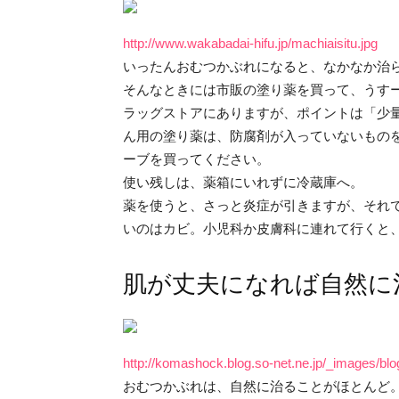
http://www.wakabadai-hifu.jp/machiaisitu.jpg
いったんおむつかぶれになると、なかなか治
そんなときには市販の塗り薬を買って、うす
ラッグストアにありますが、ポイントは「少
ん用の塗り薬は、防腐剤が入っていないもの
ーブを買ってください。
使い残しは、薬箱にいれずに冷蔵庫へ。
薬を使うと、さっと炎症が引きますが、それ
いのはカビ。小児科か皮膚科に連れて行くと
肌が丈夫になれば自然に
http://komashock.blog.so-net.ne.jp/_images/bl
おむつかぶれは、自然に治ることがほとんど