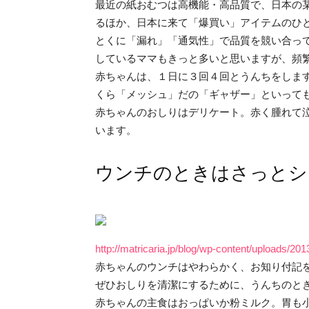
最近の紙おむつは高機能・高品質で、日本の
るほか、日本に来て「爆買い」アイテムのひ
とくに「漏れ」「通気性」で品質を競い合っ
しているママもきっと多いと思いますが、頻
赤ちゃんは、１日に３回４回とうんちをしま
くら「メッシュ」だの「ギャザー」といって
赤ちゃんのおしりはデリケート。赤く腫れて
います。
ウンチのときはさっとシ
http://matricaria.jp/blog/wp-content/uploads
赤ちゃんのウンチはやわらかく、お知り付記
ぜひおしりを清潔にするために、うんちのと
赤ちゃんの主食はおっぱいか粉ミルク。胃も