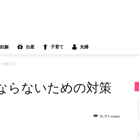
妊娠
出産
子育て
夫婦
と治療方法
ならないための対策
19,711 views