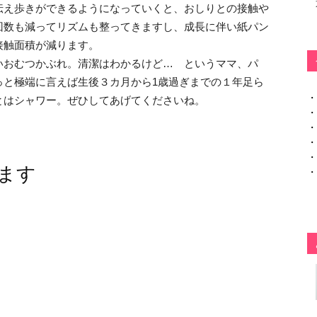
伝え歩きができるようになっていくと、おしりとの接触や
回数も減ってリズムも整ってきますし、成長に伴い紙パン
接触面積が減ります。
いおむつかぶれ。清潔はわかるけど… というママ、パ
っと極端に言えば生後３カ月から1歳過ぎまでの１年足ら
・
とはシャワー。ぜひしてあげてくださいね。
・
・
・
・
ます
・