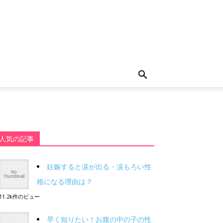
人気の記事
妊娠すると涙が出る・涙もろい性
格になる理由は？
11.2k件のビュー
早く知りたい！お腹の中の子の性