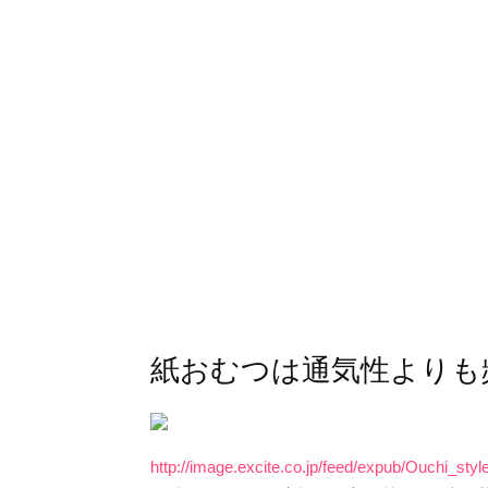
紙おむつは通気性よりも
http://image.excite.co.jp/feed/expub/Ouchi_s