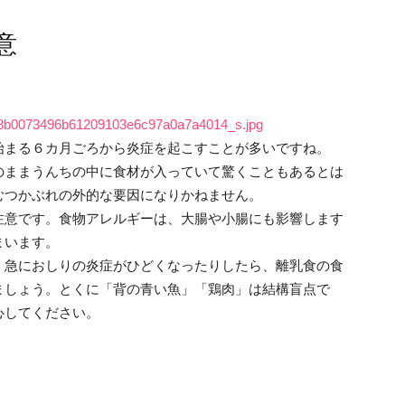
意
/03/8b0073496b61209103e6c97a0a7a4014_s.jpg
始まる６カ月ごろから炎症を起こすことが多いですね。
のままうんちの中に食材が入っていて驚くこともあるとは
むつかぶれの外的な要因になりかねません。
注意です。食物アレルギーは、大腸や小腸にも影響します
まいます。
、急におしりの炎症がひどくなったりしたら、離乳食の食
ましょう。とくに「背の青い魚」「鶏肉」は結構盲点で
心してください。