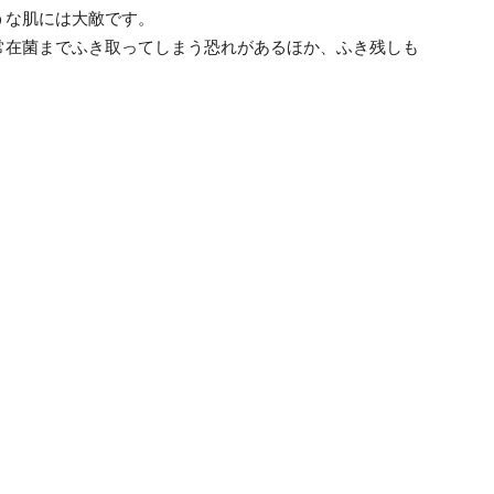
うな肌には大敵です。
常在菌までふき取ってしまう恐れがあるほか、ふき残しも
。
。