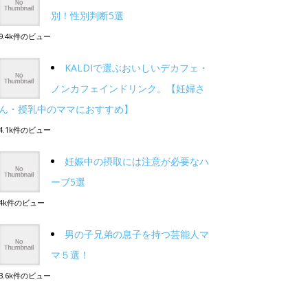
別！性別判断5選
9.4k件のビュー
KALDIで選ぶおいしいデカフェ・
ノンカフェインドリンク。【妊婦さ
ん・授乳中のママにおすすめ】
4.1k件のビュー
妊娠中の摂取には注意が必要なハ
ーブ5選
4k件のビュー
男の子兄弟の息子を持つ芸能人マ
マ５選！
3.6k件のビュー