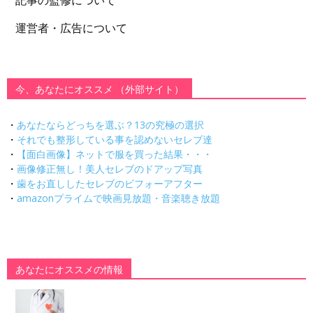
記事の監修について
運営者・広告について
今、あなたにオススメ （外部サイト）
・
あなたならどっちを選ぶ？13の究極の選択
・
それでも整形している事を認めないセレブ達
・
【面白画像】ネットで服を買った結果・・・
・
画像修正無し！美人セレブのドアップ写真
・
歯をお直ししたセレブのビフォーアフター
・
amazonプライムで映画見放題・音楽聴き放題
あなたにオススメの情報