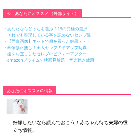
今、あなたにオススメ （外部サイト）
・
あなたならどっちを選ぶ？13の究極の選択
・
それでも整形している事を認めないセレブ達
・
【面白画像】ネットで服を買った結果・・・
・
画像修正無し！美人セレブのドアップ写真
・
歯をお直ししたセレブのビフォーアフター
・
amazonプライムで映画見放題・音楽聴き放題
あなたにオススメの情報
妊娠したいなら読んでおこう！赤ちゃん待ち夫婦の役
立ち情報。