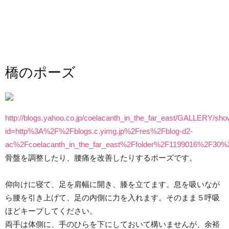
橋のポーズ
http://blogs.yahoo.co.jp/coelacanth_in_the_far_east/GALLERY/sh
id=http%3A%2F%2Fblogs.c.yimg.jp%2Fres%2Fblog-d2-
ac%2Fcoelacanth_in_the_far_east%2Ffolder%2F1199016%2F3
骨盤を調整したり、腰痛を改善したりするポーズです。
仰向けに寝て、足を肩幅に開き、膝を立てます。息を吸いなが
ら腰を引き上げて、足の内側に力を入れます。そのまま５呼吸
ほどキープしてください。
両手は体側に、手のひらを下にしておいて構いませんが、余裕