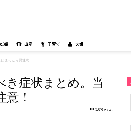
妊娠
出産
子育て
夫婦
てはまったら要注意！
べき症状まとめ。当
注意！
3,519 views