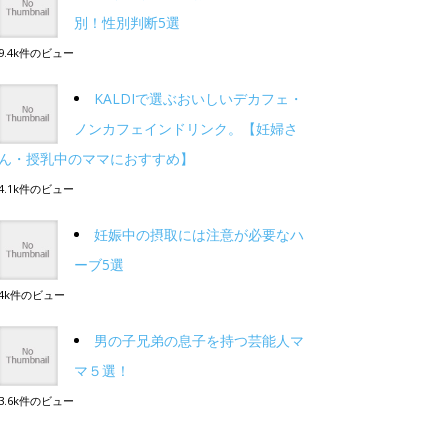
別！性別判断5選
9.4k件のビュー
KALDIで選ぶおいしいデカフェ・
ノンカフェインドリンク。【妊婦さ
ん・授乳中のママにおすすめ】
4.1k件のビュー
妊娠中の摂取には注意が必要なハ
ーブ5選
4k件のビュー
男の子兄弟の息子を持つ芸能人マ
マ５選！
3.6k件のビュー