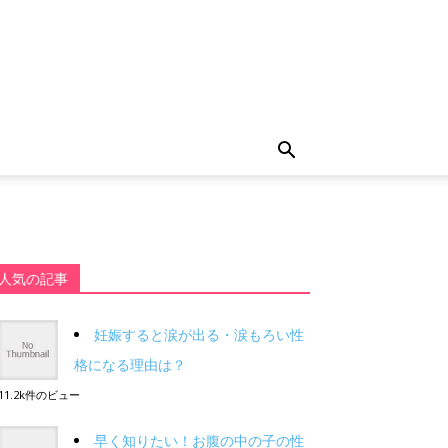
人気の記事
妊娠すると涙が出る・涙もろい性
格になる理由は？
11.2k件のビュー
早く知りたい！お腹の中の子の性