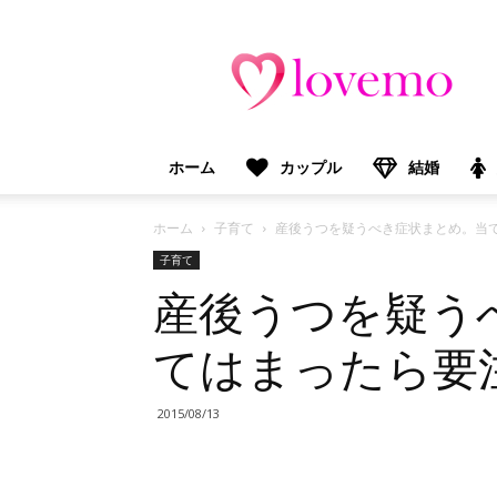
lovemo（ラ
ブ
モ）：
マ
マ
＆
ホーム
カップル
結婚
プ
レ
マ
ホーム
子育て
産後うつを疑うべき症状まとめ。当
マ
子育て
向
産後うつを疑う
け
情
報
てはまったら要
メ
デ
ィ
2015/08/13
ア