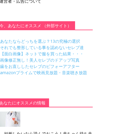
運営者・広告について
今、あなたにオススメ （外部サイト）
あなたならどっちを選ぶ？13の究極の選択
それでも整形している事を認めないセレブ達
【面白画像】ネットで服を買った結果・・・
画像修正無し！美人セレブのドアップ写真
歯をお直ししたセレブのビフォーアフター
amazonプライムで映画見放題・音楽聴き放題
あなたにオススメの情報
妊娠したいなら読んでおこう！赤ちゃん待ち夫