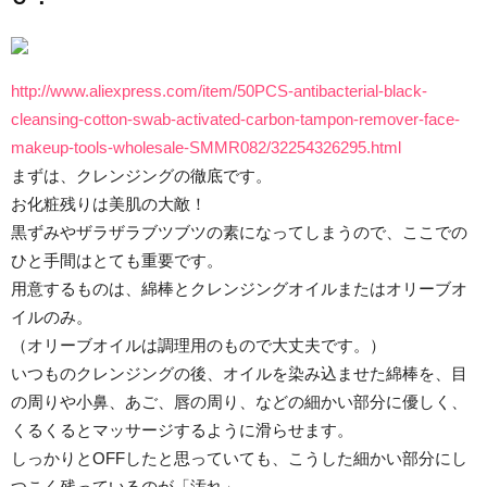
http://www.aliexpress.com/item/50PCS-antibacterial-black-
cleansing-cotton-swab-activated-carbon-tampon-remover-face-
makeup-tools-wholesale-SMMR082/32254326295.html
まずは、クレンジングの徹底です。
お化粧残りは美肌の大敵！
黒ずみやザラザラブツブツの素になってしまうので、ここでの
ひと手間はとても重要です。
用意するものは、綿棒とクレンジングオイルまたはオリーブオ
イルのみ。
（オリーブオイルは調理用のもので大丈夫です。）
いつものクレンジングの後、オイルを染み込ませた綿棒を、目
の周りや小鼻、あご、唇の周り、などの細かい部分に優しく、
くるくるとマッサージするように滑らせます。
しっかりとOFFしたと思っていても、こうした細かい部分にし
つこく残っているのが「汚れ」。