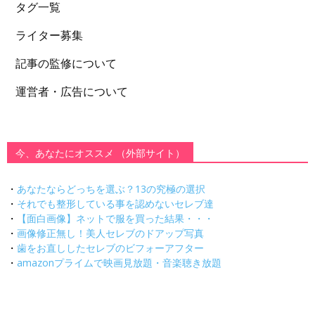
タグ一覧
ライター募集
記事の監修について
運営者・広告について
今、あなたにオススメ （外部サイト）
・
あなたならどっちを選ぶ？13の究極の選択
・
それでも整形している事を認めないセレブ達
・
【面白画像】ネットで服を買った結果・・・
・
画像修正無し！美人セレブのドアップ写真
・
歯をお直ししたセレブのビフォーアフター
・
amazonプライムで映画見放題・音楽聴き放題