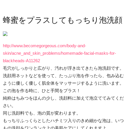
蜂蜜をプラスしてもっちり泡洗顔
http://www.becomegorgeous.com/body-and-
skin/acne_and_skin_problems/homemade-facial-masks-for-
blackheads-A11262
毛穴がしっかりと広がり、汚れが浮き出てきたら泡洗顔です。
洗顔用ネットなどを使って、たっぷり泡を作ったら、包み込む
ように優しく優しく肌全体をマッサージするように洗います。
この泡を作る時に、ひと手間をプラス！
純粋はちみつをほんの少し、洗顔料に加えて泡立ててみてくだ
さい。
同じ洗顔料でも、泡の質が変わります。
もっちりふっくらとしたハチミツ入りのきめ細かな泡は、いつ
もの洗顔をワンランク上の美肌ケアにしてくれますよ。