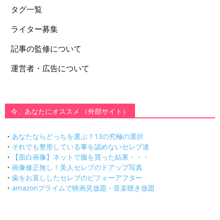
タグ一覧
ライター募集
記事の監修について
運営者・広告について
今、あなたにオススメ （外部サイト）
・
あなたならどっちを選ぶ？13の究極の選択
・
それでも整形している事を認めないセレブ達
・
【面白画像】ネットで服を買った結果・・・
・
画像修正無し！美人セレブのドアップ写真
・
歯をお直ししたセレブのビフォーアフター
・
amazonプライムで映画見放題・音楽聴き放題