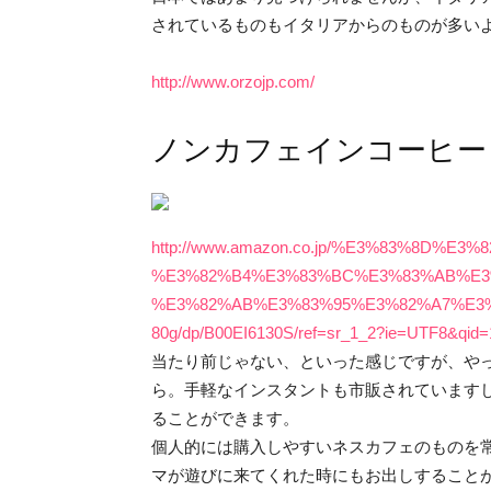
されているものもイタリアからのものが多い
http://www.orzojp.com/
ノンカフェインコーヒー
http://www.amazon.co.jp/%E3%83%8D%
%E3%82%B4%E3%83%BC%E3%83%AB%E3
%E3%82%AB%E3%83%95%E3%82%A7%E3
80g/dp/B00EI6130S/ref=sr_1_2?ie=UTF8&qid
当たり前じゃない、といった感じですが、や
ら。手軽なインスタントも市販されています
ることができます。
個人的には購入しやすいネスカフェのものを
マが遊びに来てくれた時にもお出しすること