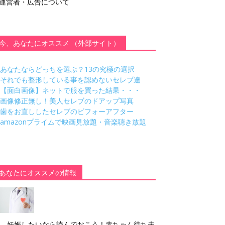
運営者・広告について
今、あなたにオススメ （外部サイト）
あなたならどっちを選ぶ？13の究極の選択
それでも整形している事を認めないセレブ達
【面白画像】ネットで服を買った結果・・・
画像修正無し！美人セレブのドアップ写真
歯をお直ししたセレブのビフォーアフター
amazonプライムで映画見放題・音楽聴き放題
あなたにオススメの情報
妊娠したいなら読んでおこう！赤ちゃん待ち夫