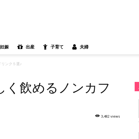
妊娠
出産
子育て
夫婦
リンク５選♪
しく飲めるノンカフ
♪
3,482 views