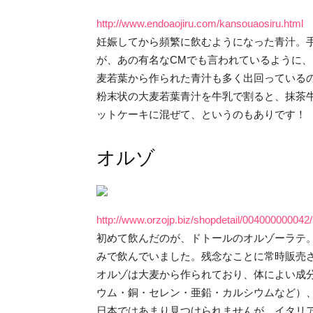
http://www.endoaojiru.com/kansouaosiru.html
妊娠してから頻繁に飲むようになった青汁。
が、あの有名なCMでも言われているように
麦若葉から作られた青汁も多く出回っている
粉末状の大麦若葉青汁を牛乳で割ると、抹茶
ットケーキに混ぜて、というのもありです！
オルゾ
http://www.orzojp.biz/shopdetail/004000000042/
初めて飲んだのが、ドトールのオルゾーラテ
みで飲んでいました。残念なことに常時販売
オルゾは大麦から作られており、体によい成
ウム・銅・セレン・亜鉛・カルシウムなど）
日本ではあまり見つけられませんが、イタリ