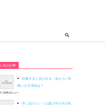
人気の記事
妊娠すると涙が出る・涙もろい性
格になる理由は？
11.2k件のビュー
早く知りたい！お腹の中の子の性