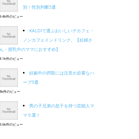
別！性別判断5選
9.4k件のビュー
KALDIで選ぶおいしいデカフェ・
ノンカフェインドリンク。【妊婦さ
ん・授乳中のママにおすすめ】
4.1k件のビュー
妊娠中の摂取には注意が必要なハ
ーブ5選
4k件のビュー
男の子兄弟の息子を持つ芸能人マ
マ５選！
3.6k件のビュー