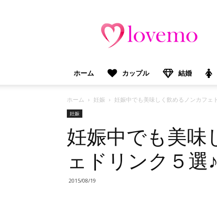
lovemo（ラ
ブ
モ）：
マ
マ
＆
ホーム
カップル
結婚
プ
レ
マ
ホーム
妊娠
妊娠中でも美味しく飲めるノンカフェド
マ
妊娠
向
妊娠中でも美味
け
情
報
ェドリンク５選
メ
デ
ィ
2015/08/19
ア