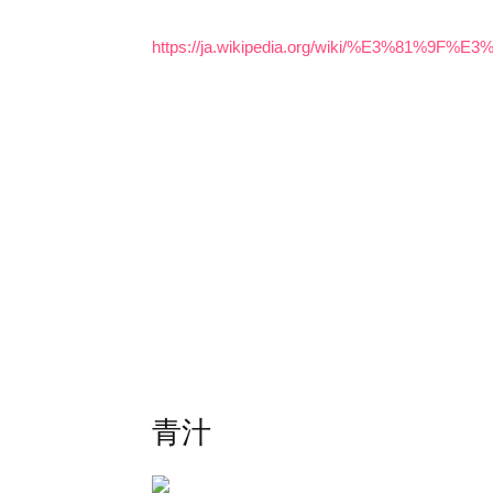
https://ja.wikipedia.org/wiki/%E3%
青汁