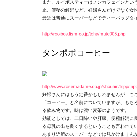
また、ルイボスティーはノンカフェインとい
止、便秘の解消など、妊婦さんだけでなく女
最近は普通にスーパーなどでティーバッグタ
http://rooibos.lism-co.jp/toha/mute005.php
タンポポコーヒー
http://www.rosemadame.co.jp/shouhin/tnpp/tnp
妊婦さんにはもう定番かもしれませんが、こ
「コーヒー」と名前についていますが、もち
る飲み物です。味は濃い麦茶のようです。
効能としては、二日酔いや肝臓、便秘解消に
る母乳の出を良くするということも言われて
あまり近所のスーパーなどでは見かけません