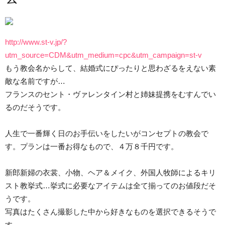
http://www.st-v.jp/?
utm_source=CDM&utm_medium=cpc&utm_campaign=st-v
もう教会名からして、結婚式にぴったりと思わざるをえない素
敵な名前ですが…
フランスのセント・ヴァレンタイン村と姉妹提携をむすんでい
るのだそうです。
人生で一番輝く日のお手伝いをしたいがコンセプトの教会で
す。プランは一番お得なもので、４万８千円です。
新郎新婦の衣裳、小物、ヘア＆メイク、外国人牧師によるキリ
スト教挙式…挙式に必要なアイテムは全て揃ってのお値段だそ
うです。
写真はたくさん撮影した中から好きなものを選択できるそうで
す。