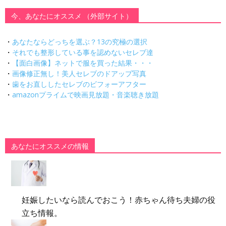
今、あなたにオススメ （外部サイト）
・
あなたならどっちを選ぶ？13の究極の選択
・
それでも整形している事を認めないセレブ達
・
【面白画像】ネットで服を買った結果・・・
・
画像修正無し！美人セレブのドアップ写真
・
歯をお直ししたセレブのビフォーアフター
・
amazonプライムで映画見放題・音楽聴き放題
あなたにオススメの情報
妊娠したいなら読んでおこう！赤ちゃん待ち夫婦の役
立ち情報。