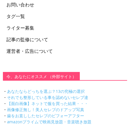
お問い合わせ
タグ一覧
ライター募集
記事の監修について
運営者・広告について
今、あなたにオススメ （外部サイト）
・
あなたならどっちを選ぶ？13の究極の選択
・
それでも整形している事を認めないセレブ達
・
【面白画像】ネットで服を買った結果・・・
・
画像修正無し！美人セレブのドアップ写真
・
歯をお直ししたセレブのビフォーアフター
・
amazonプライムで映画見放題・音楽聴き放題