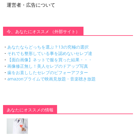
運営者・広告について
今、あなたにオススメ （外部サイト）
・
あなたならどっちを選ぶ？13の究極の選択
・
それでも整形している事を認めないセレブ達
・
【面白画像】ネットで服を買った結果・・・
・
画像修正無し！美人セレブのドアップ写真
・
歯をお直ししたセレブのビフォーアフター
・
amazonプライムで映画見放題・音楽聴き放題
あなたにオススメの情報