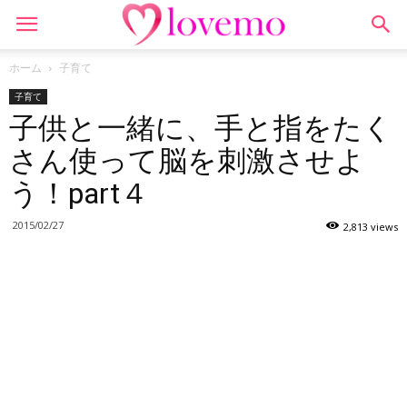
ホーム
子育て
子育て
子供と一緒に、手と指をたく
さん使って脳を刺激させよ
う！part４
2015/02/27
2,813 views