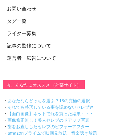
お問い合わせ
タグ一覧
ライター募集
記事の監修について
運営者・広告について
今、あなたにオススメ （外部サイト）
・
あなたならどっちを選ぶ？13の究極の選択
・
それでも整形している事を認めないセレブ達
・
【面白画像】ネットで服を買った結果・・・
・
画像修正無し！美人セレブのドアップ写真
・
歯をお直ししたセレブのビフォーアフター
・
amazonプライムで映画見放題・音楽聴き放題