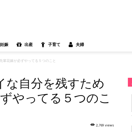
妊娠
出産
子育て
夫婦
♪先輩花嫁が必ずやってる５つのこと
イな自分を残すため
必ずやってる５つのこ
2,769 views