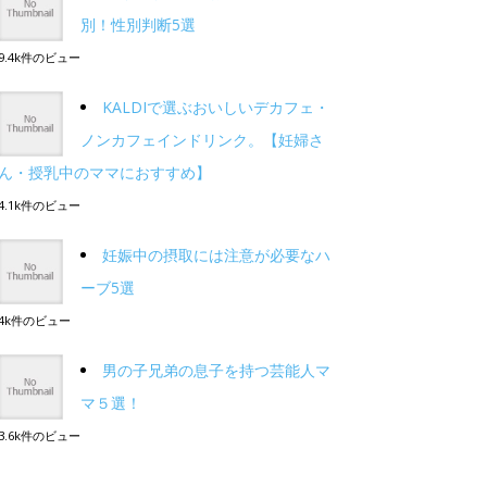
別！性別判断5選
9.4k件のビュー
KALDIで選ぶおいしいデカフェ・
ノンカフェインドリンク。【妊婦さ
ん・授乳中のママにおすすめ】
4.1k件のビュー
妊娠中の摂取には注意が必要なハ
ーブ5選
4k件のビュー
男の子兄弟の息子を持つ芸能人マ
マ５選！
3.6k件のビュー