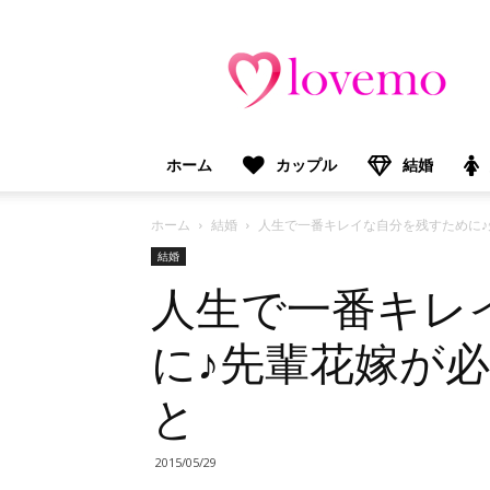
lovemo（ラ
ブ
モ）：
マ
マ
＆
ホーム
カップル
結婚
プ
レ
マ
ホーム
結婚
人生で一番キレイな自分を残すために
マ
結婚
向
人生で一番キレ
け
情
報
に♪先輩花嫁が
メ
デ
と
ィ
ア
2015/05/29