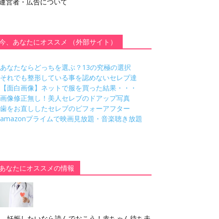
運営者・広告について
今、あなたにオススメ （外部サイト）
あなたならどっちを選ぶ？13の究極の選択
それでも整形している事を認めないセレブ達
【面白画像】ネットで服を買った結果・・・
画像修正無し！美人セレブのドアップ写真
歯をお直ししたセレブのビフォーアフター
amazonプライムで映画見放題・音楽聴き放題
あなたにオススメの情報
妊娠したいなら読んでおこう！赤ちゃん待ち夫