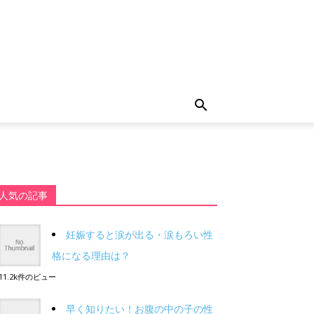
人気の記事
妊娠すると涙が出る・涙もろい性
格になる理由は？
11.2k件のビュー
早く知りたい！お腹の中の子の性