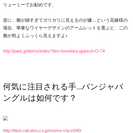
リューミーでお勧めです。
逆に、腕が細すぎてガリガリに見えるのが嫌…という花嫁様の
場合、華奢なワイヤーデザインのアームレットを選ぶと、二の
腕が程よくふっくら見えますよ♪
http://park.jp/items/index?dm=lovetiara.qp&icd=O-74
何気に注目される手…パンジャバ
ングルは如何です？
http://item.rakuten.co.jp/meme-r/acs040/