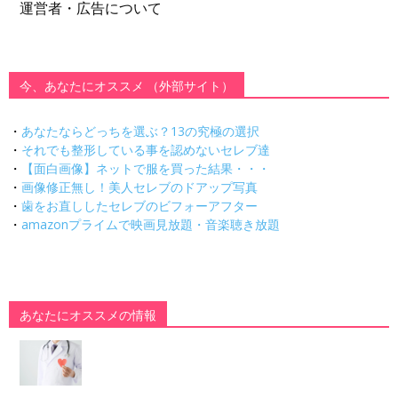
運営者・広告について
今、あなたにオススメ （外部サイト）
・
あなたならどっちを選ぶ？13の究極の選択
・
それでも整形している事を認めないセレブ達
・
【面白画像】ネットで服を買った結果・・・
・
画像修正無し！美人セレブのドアップ写真
・
歯をお直ししたセレブのビフォーアフター
・
amazonプライムで映画見放題・音楽聴き放題
あなたにオススメの情報