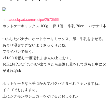
http://cookpad.com/recipe/2570566
ホットケーキミックス 100g 卵 1個 牛乳 70cc バナナ 1本
つぶしたバナナにホットケーキミックス、卵、牛乳をまぜる。
あまり混ぜすぎないようさっくりとね。
フライパンで焼く。
ﾌﾗｲﾊﾟﾝを熱し一度濡れふきんの上におく。
お玉1杯入れﾌﾟﾂと泡が出てきたら裏返し蓋をして蒸らし中に火
が通ればok
ホットケーキなら手づかみでパクパク食べれちゃいますね。
イチゴでもおすすめ。
上にシナモンやシュガーをかけるとおしゃれ♪