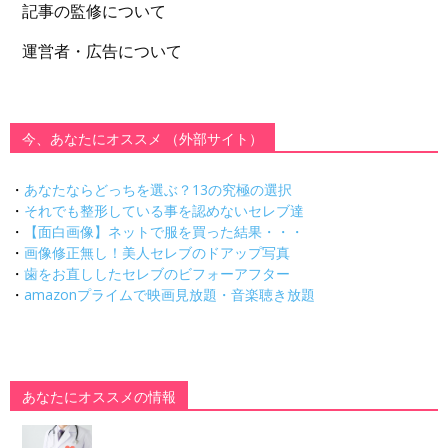
記事の監修について
運営者・広告について
今、あなたにオススメ （外部サイト）
・
あなたならどっちを選ぶ？13の究極の選択
・
それでも整形している事を認めないセレブ達
・
【面白画像】ネットで服を買った結果・・・
・
画像修正無し！美人セレブのドアップ写真
・
歯をお直ししたセレブのビフォーアフター
・
amazonプライムで映画見放題・音楽聴き放題
あなたにオススメの情報