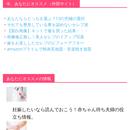
今、あなたにオススメ （外部サイト）
・
あなたならどっちを選ぶ？13の究極の選択
・
それでも整形している事を認めないセレブ達
・
【面白画像】ネットで服を買った結果・・・
・
画像修正無し！美人セレブのドアップ写真
・
歯をお直ししたセレブのビフォーアフター
・
amazonプライムで映画見放題・音楽聴き放題
あなたにオススメの情報
妊娠したいなら読んでおこう！赤ちゃん待ち夫婦の役
立ち情報。