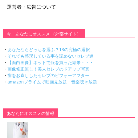
運営者・広告について
今、あなたにオススメ （外部サイト）
・
あなたならどっちを選ぶ？13の究極の選択
・
それでも整形している事を認めないセレブ達
・
【面白画像】ネットで服を買った結果・・・
・
画像修正無し！美人セレブのドアップ写真
・
歯をお直ししたセレブのビフォーアフター
・
amazonプライムで映画見放題・音楽聴き放題
あなたにオススメの情報