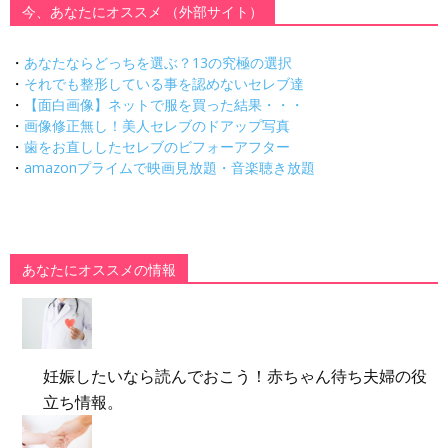
今、あなたにオススメ （外部サイト）
・
あなたならどっちを選ぶ？13の究極の選択
・
それでも整形している事を認めないセレブ達
・
【面白画像】ネットで服を買った結果・・・
・
画像修正無し！美人セレブのドアップ写真
・
歯をお直ししたセレブのビフォーアフター
・
amazonプライムで映画見放題・音楽聴き放題
あなたにオススメの情報
妊娠したいなら読んでおこう！赤ちゃん待ち夫婦の役
立ち情報。