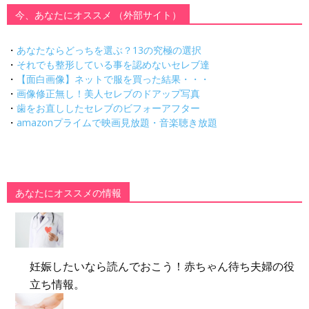
今、あなたにオススメ （外部サイト）
・
あなたならどっちを選ぶ？13の究極の選択
・
それでも整形している事を認めないセレブ達
・
【面白画像】ネットで服を買った結果・・・
・
画像修正無し！美人セレブのドアップ写真
・
歯をお直ししたセレブのビフォーアフター
・
amazonプライムで映画見放題・音楽聴き放題
あなたにオススメの情報
妊娠したいなら読んでおこう！赤ちゃん待ち夫婦の役
立ち情報。