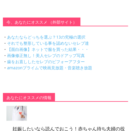
今、あなたにオススメ （外部サイト）
・
あなたならどっちを選ぶ？13の究極の選択
・
それでも整形している事を認めないセレブ達
・
【面白画像】ネットで服を買った結果・・・
・
画像修正無し！美人セレブのドアップ写真
・
歯をお直ししたセレブのビフォーアフター
・
amazonプライムで映画見放題・音楽聴き放題
あなたにオススメの情報
妊娠したいなら読んでおこう！赤ちゃん待ち夫婦の役