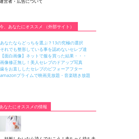
運営者・広告について
今、あなたにオススメ （外部サイト）
あなたならどっちを選ぶ？13の究極の選択
それでも整形している事を認めないセレブ達
【面白画像】ネットで服を買った結果・・・
画像修正無し！美人セレブのドアップ写真
歯をお直ししたセレブのビフォーアフター
amazonプライムで映画見放題・音楽聴き放題
あなたにオススメの情報
妊娠したいなら読んでおこう！赤ちゃん待ち夫