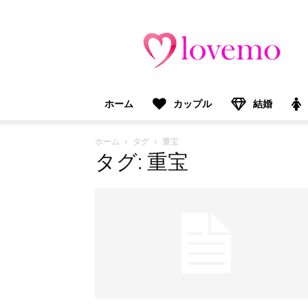
lovemo（ラ
ブ
モ）：
マ
マ
＆
ホーム
カップル
結婚
プ
レ
マ
ホーム
タグ
重宝
マ
タグ: 重宝
向
け
情
報
メ
デ
ィ
ア