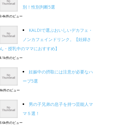
別！性別判断5選
9.4k件のビュー
KALDIで選ぶおいしいデカフェ・
ノンカフェインドリンク。【妊婦さ
ん・授乳中のママにおすすめ】
4.1k件のビュー
妊娠中の摂取には注意が必要なハ
ーブ5選
4k件のビュー
男の子兄弟の息子を持つ芸能人マ
マ５選！
3.6k件のビュー