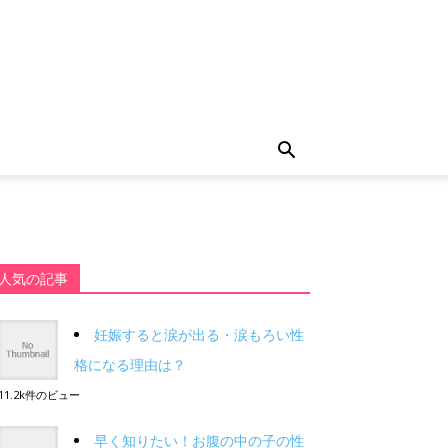
人気の記事
妊娠すると涙が出る・涙もろい性
格になる理由は？
11.2k件のビュー
早く知りたい！お腹の中の子の性