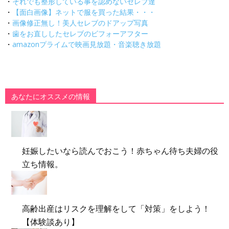
・
それでも整形している事を認めないセレブ達
・
【面白画像】ネットで服を買った結果・・・
・
画像修正無し！美人セレブのドアップ写真
・
歯をお直ししたセレブのビフォーアフター
・
amazonプライムで映画見放題・音楽聴き放題
あなたにオススメの情報
妊娠したいなら読んでおこう！赤ちゃん待ち夫婦の役
立ち情報。
高齢出産はリスクを理解をして「対策」をしよう！
【体験談あり】