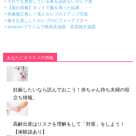
・
それでも整形している事を認めないセレブ達
・
【面白画像】ネットで服を買った結果・・・
・
画像修正無し！美人セレブのドアップ写真
・
歯をお直ししたセレブのビフォーアフター
・
amazonプライムで映画見放題・音楽聴き放題
あなたにオススメの情報
妊娠したいなら読んでおこう！赤ちゃん待ち夫婦の役
立ち情報。
高齢出産はリスクを理解をして「対策」をしよう！
【体験談あり】